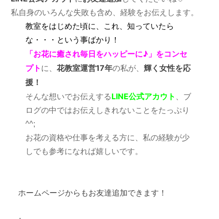
私自身のいろんな失敗も含め、経験をお伝えします。
教室をはじめた頃に、これ、知っていたら
な・・・
という事ばかり！
「お花に癒され毎日をハッピーに♪」をコンセ
プト
花教室運営17年
輝く女性を応
に、
の私が、
援！
LINE公式アカウト
そんな想いでお伝えする
、
ブ
ログの中ではお伝えしきれないことを
たっぷり
^^;
お花の資格や仕事を考える方に、私の経験が少
しでも参考になれば
嬉しいです。
ホームページからもお友達追加できます！