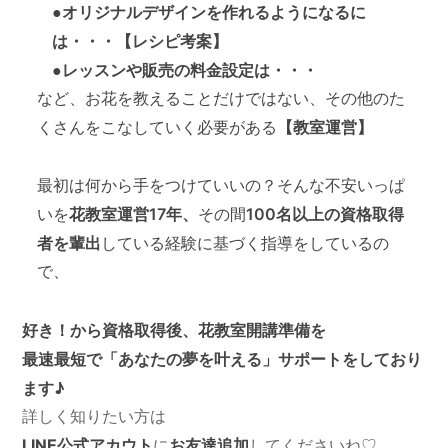
●オリジナルデザインを作れるようになるに
は・・・【レシピ考案】
●レッスンや販売の料金設定は・・・
など、お
花を教えることだけではない、その他のた
【教室運営】
くさん
をこなしていく必要がある
最初は何から手をつけていいの？そんな不安いっぱ
花教室運営17年、
100名以上の資格取得
いを
その間
者を輩出
している経験に基づく指導をしているの
で、
好き！から資格取得後、花教室開講準備を
最速最短で「あなたの夢を叶える」サポートをしており
ます♪
詳しく知りたい方は
LINE公式アカウト
お友達追加
に
してくださいね♡