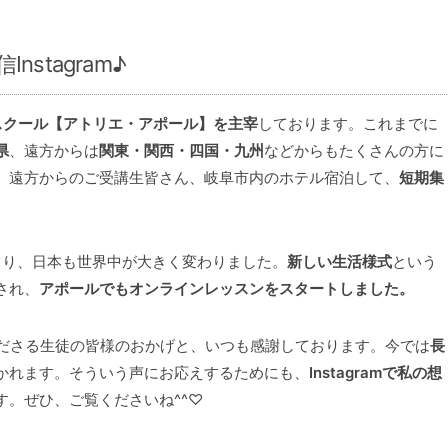
stagram♪
スクール【アトリエ・アポール】を主宰
しております。これまでに
県
、遠方からは
関東・関西・四国・九州
などからもたくさんの方に
、遠方からのご受講生皆さん、岐阜市内のホテル宿泊して、
短期集
より、日本も世界中が大きく変わりました。
新しい生活様式
という
され、
アポールでもオンラインレッスンをスタートしました。
ださる生徒の皆様のおかげと、いつも感謝しております。今では
長
かれます。そういう声にお応えするためにも、
Instagramで私の想
す。ぜひ、ご覧くださいね^^♡