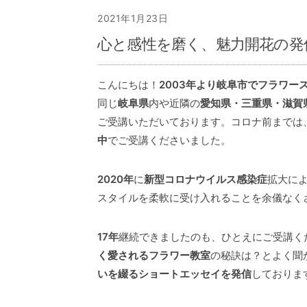
2021年1月23日
心と感性を磨く、魅力開花の発信In
こんにちは！
2003年より岐阜市でフラワー
同じ
岐阜県
内や近隣の
愛知県・三重県・滋賀
ご受講いただいております。コロナ前までは
中
でご受講くださいました。
2020年
に
新型コロナウイルス感染症
拡大に
スタイルを柔軟に受け入れることを余儀なく
17年
継続できましたのも、ひとえにご受講く
く愛されるフラワー教室
の秘訣は？とよく聞
いを綴るショートエッセイを発信
しておりま